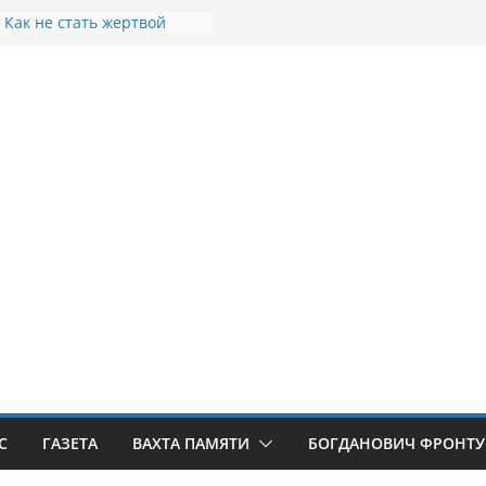
 Как не стать жертвой
ников
ие Стеллы посвящённой
икам СВО в Богдановиче
одовщина освобождения
поля
ина освобождения
ПОЛЯ
ный порыв. Доброволец»
С
ГАЗЕТА
ВАХТА ПАМЯТИ
БОГДАНОВИЧ ФРОНТУ