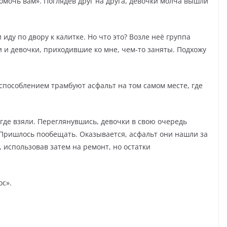
помочь вам». Поглядев друг на друга, девочки молча вышли
ду по двору к калитке. Но что это? Возле неё группа
и и девочки, приходившие ко мне, чем-то заняты. Подхожу
способлением трамбуют асфальт на том самом месте, где
де взяли. Переглянувшись, девочки в свою очередь
» Пришлось пообещать. Оказывается, асфальт они нашли за
, использовав затем на ремонт, но остатки
ос».