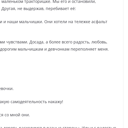
а маленьком тракторишке. Мы его и остановили,
. Другая, не выдержав, перебивает её:
ли и наши мальчишки. Они хотели на тележке асфальт
и чувствами. Досада, а более всего радость, любовь,
м дорогим мальчишкам и девчонкам переполняет меня.
евочки.
такую самодеятельность накажу!
ся со мной они.
 дорогу, расходимся в разные стороны. Иду и с радостью