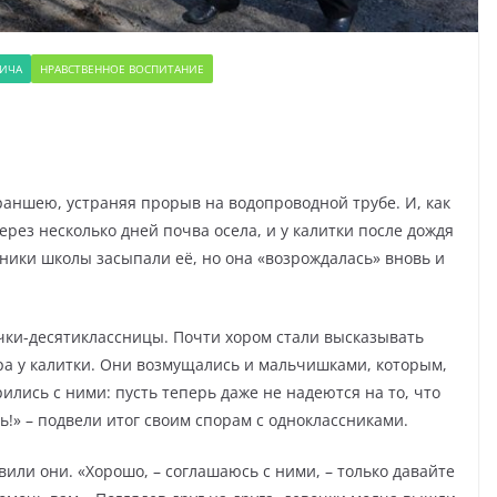
ВИЧА
НРАВСТВЕННОЕ ВОСПИТАНИЕ
аншею, устраняя прорыв на водопроводной трубе. И, как
Через несколько дней почва осела, и у калитки после дождя
ники школы засыпали её, но она «возрождалась» вновь и
чки-десятиклассницы. Почти хором стали высказывать
ра у калитки. Они возмущались и мальчишками, которым,
рились с ними: пусть теперь даже не надеются на то, что
!» – подвели итог своим спорам с одноклассниками.
или они. «Хорошо, – соглашаюсь с ними, – только давайте