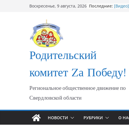
Перейти
Последние:
[Видео]
Воскресенье, 9 августа, 2026
к
мошен
Открыт
содержимому
участн
ФОТО Г
Мариу
Годовщ
МАРИУ
Родительский
«Душев
комитет Zа Победу!
Региональное общественное движение по
Свердловской области
НОВОСТИ
РУБРИКИ
О НА