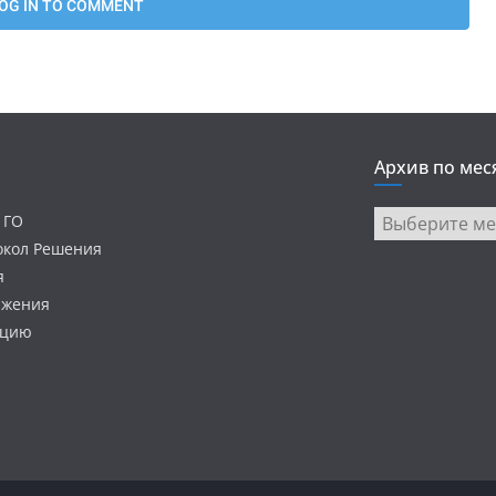
Архив по мес
Архив
 ГО
по
токол Решения
месяцам
я
ижения
ацию