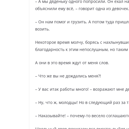
– А мы дяденьку одного попросили. Он ехал н
объяснили ему всё, – говорит одна из девочек
– Он нам помог и грузить. А потом туда приш
возить.
Некоторое время молчу, борясь с нахлынувшим
благодарность к этим непослушным, но таки
А они в это время ждут от меня слов.
– Что же вы не дождались меня?!
– У вас итак работы много! – возражают мне д
– Ну, что ж, молодцы! Но в следующий раз за 
– Наказывайте! – почему-то весело соглашают
Школьный двор покидаем все вместе; выйдя на