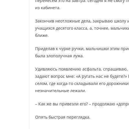
перенесём это на завтра: сегодня я не смогу 
из кабинета.
Закончив неотложные дела, закрываю школу и и
учащихся десятого класса, а, точнее, мальчик
ближе.
Приделав к чурке ручки, мальчишки этим при
была злополучная лужа.
Удивляюсь появлению асфальта, спрашиваю, г
задают вопрос мне: «А ругать нас не будете?
селом, где когда-то складывали его дорожники
незначительные лежали.
– Как же вы привезли его? – продолжаю «допр
Опять быстрая переглядка.