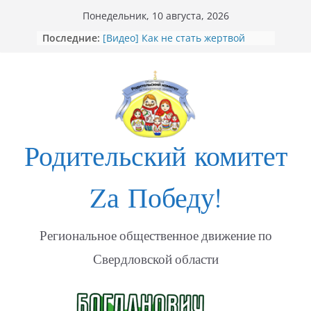
Перейти
Понедельник, 10 августа, 2026
«Душевный порыв. Доброволец»
к
Последние:
[Видео] Как не стать жертвой
содержимому
мошенников
Открытие Стеллы посвящённой
участникам СВО в Богдановиче
ФОТО Годовщина освобождения
Мариуполя
Годовщина освобождения
МАРИУПОЛЯ
Родительский комитет
Zа Победу!
Региональное общественное движение по
Свердловской области