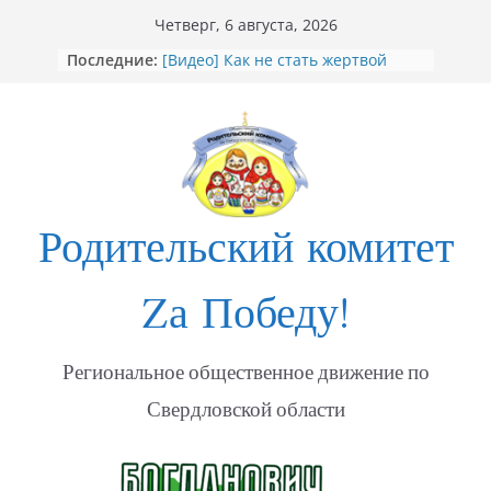
Перейти
Четверг, 6 августа, 2026
к
Последние:
[Видео] Как не стать жертвой
содержимому
мошенников
Открытие Стеллы посвящённой
участникам СВО в Богдановиче
ФОТО Годовщина освобождения
Мариуполя
Годовщина освобождения
МАРИУПОЛЯ
Родительский комитет
«Душевный порыв. Доброволец»
Zа Победу!
Региональное общественное движение по
Свердловской области