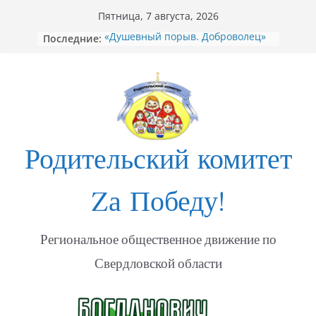
Перейти
Пятница, 7 августа, 2026
к
Последние:
«Душевный порыв. Доброволец»
содержимому
[Видео] Как не стать жертвой
мошенников
Открытие Стеллы посвящённой
участникам СВО в Богдановиче
ФОТО Годовщина освобождения
Мариуполя
Годовщина освобождения
Родительский комитет
МАРИУПОЛЯ
Zа Победу!
Региональное общественное движение по
Свердловской области