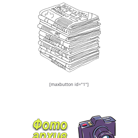
[maxbutton id="1"]