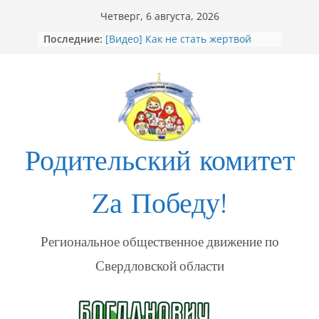
Перейти
Четверг, 6 августа, 2026
к
Последние:
[Видео] Как не стать жертвой
содержимому
мошенников
Открытие Стеллы посвящённой
участникам СВО в Богдановиче
ФОТО Годовщина освобождения
Мариуполя
Годовщина освобождения
МАРИУПОЛЯ
Родительский комитет
«Душевный порыв. Доброволец»
Zа Победу!
Региональное общественное движение по
Свердловской области