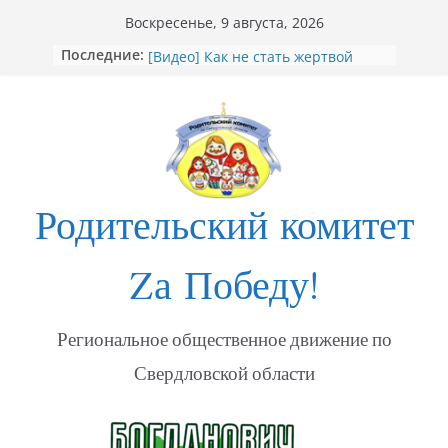
Перейти
Воскресенье, 9 августа, 2026
к
«Душевный порыв. Доброволец»
Последние:
содержимому
[Видео] Как не стать жертвой
мошенников
Открытие Стеллы посвящённой
участникам СВО в Богдановиче
ФОТО Годовщина освобождения
Мариуполя
Годовщина освобождения
Родительский комитет
МАРИУПОЛЯ
Zа Победу!
Региональное общественное движение по
Свердловской области