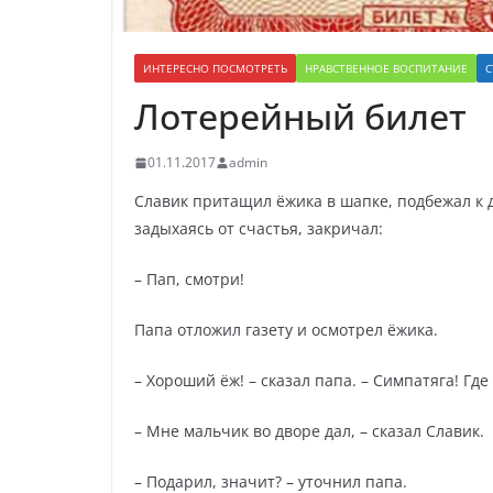
ИНТЕРЕСНО ПОСМОТРЕТЬ
НРАВСТВЕННОЕ ВОСПИТАНИЕ
С
Лотерейный билет
01.11.2017
admin
Славик притащил ёжика в шапке, подбежал к д
задыхаясь от счастья, закричал:
– Пап, смотри!
Папа отложил газету и осмотрел ёжика.
– Хороший ёж! – сказал папа. – Симпатяга! Где
– Мне мальчик во дворе дал, – сказал Славик.
– Подарил, значит? – уточнил папа.