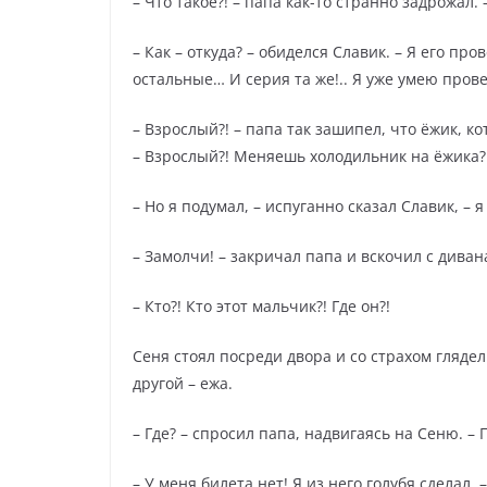
– Что такое?! – папа как-то странно задрожал.
– Как – откуда? – обиделся Славик. – Я его п
остальные… И серия та же!.. Я уже умею прове
– Взрослый?! – папа так зашипел, что ёжик, ко
– Взрослый?! Меняешь холодильник на ёжика?
– Но я подумал, – испуганно сказал Славик, – 
– Замолчи! – закричал папа и вскочил с диван
– Кто?! Кто этот мальчик?! Где он?!
Сеня стоял посреди двора и со страхом глядел
другой – ежа.
– Где? – спросил папа, надвигаясь на Сеню. –
– У меня билета нет! Я из него голубя сделал,