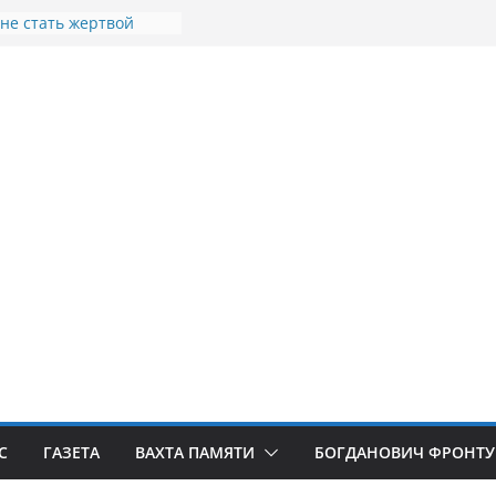
 не стать жертвой
в
теллы посвящённой
 СВО в Богдановиче
щина освобождения
освобождения
Я
порыв. Доброволец»
С
ГАЗЕТА
ВАХТА ПАМЯТИ
БОГДАНОВИЧ ФРОНТУ