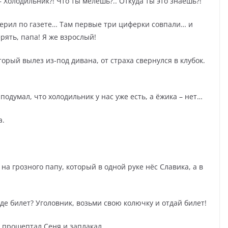
 – Холодильник?! Что ты мелешь?.. Откуда ты это знаешь?!
роверил по газете… Там первые три циферки совпали… и
рять, папа! Я же взрослый!
торый вылез из-под дивана, от страха свернулся в клубок.
я подумал, что холодильник у нас уже есть, а ёжика – нет…
а.
 на грозного папу, который в одной руке нёс Славика, а в
 Где билет? Уголовник, возьми свою колючку и отдай билет!
 – прошептал Сеня и заплакал.