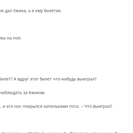
не дал ёжика, а я ему билетик.
ка на пол.
илет? А вдруг этот билет что-нибудь выиграл?
 наблюдать за ёжиком.
а, и его нос покрылся капельками пота. – Что выиграл?