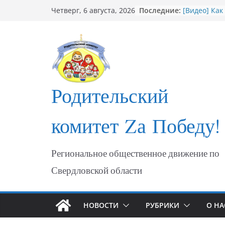
Перейти
Последние:
[Видео] Как
Четверг, 6 августа, 2026
к
мошеннико
Открытие С
содержимому
участникам
ФОТО Годов
Мариуполя
Годовщина 
МАРИУПОЛ
Родительский
«Душевный 
комитет Zа Победу!
Региональное общественное движение по
Свердловской области
НОВОСТИ
РУБРИКИ
О НА