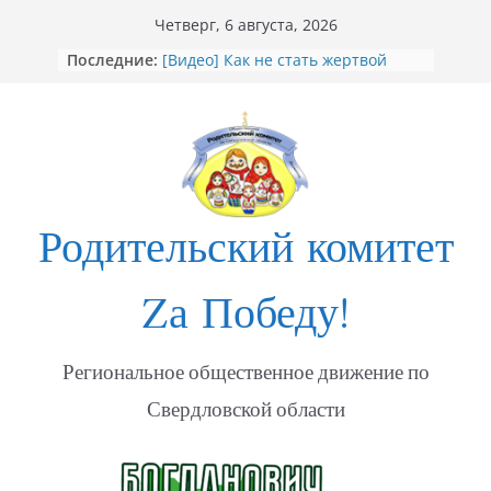
Перейти
Четверг, 6 августа, 2026
к
«Душевный порыв. Доброволец»
Последние:
[Видео] Как не стать жертвой
содержимому
мошенников
Открытие Стеллы посвящённой
участникам СВО в Богдановиче
ФОТО Годовщина освобождения
Мариуполя
Годовщина освобождения
МАРИУПОЛЯ
Родительский комитет
Zа Победу!
Региональное общественное движение по
Свердловской области