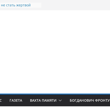
к не стать жертвой
в
Стеллы посвящённой
 СВО в Богдановиче
вщина освобождения
 освобождения
Я
 порыв. Доброволец»
С
ГАЗЕТА
ВАХТА ПАМЯТИ
БОГДАНОВИЧ ФРОНТУ