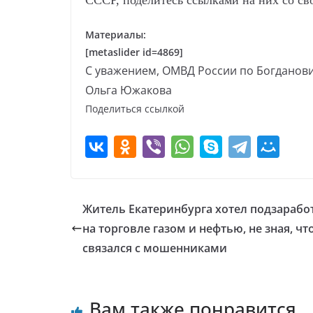
СССР, поделитесь ссылками на них со св
Материалы:
[metaslider id=4869]
С уважением, ОМВД России по Богданов
Ольга Южакова
Поделиться ссылкой
Житель Екатеринбурга хотел подзарабо
на торговле газом и нефтью, не зная, чт
связался с мошенниками
Вам также понравится