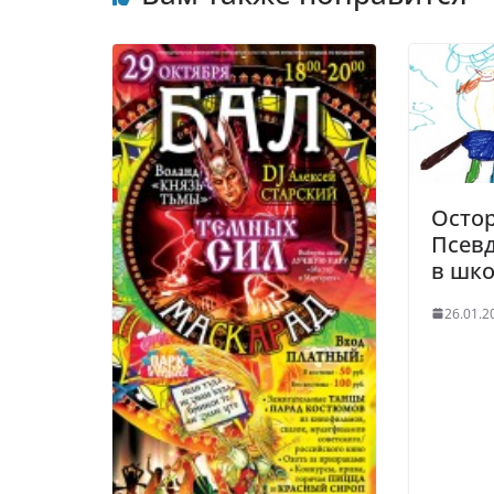
Осто
Псев
в шк
26.01.2