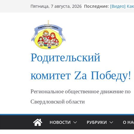
Перейти
Последние:
[Видео] Ка
Пятница, 7 августа, 2026
к
мошеннико
Открытие 
содержимому
участникам
ФОТО Годо
Мариуполя
Годовщина
МАРИУПОЛ
Родительский
«Душевный
комитет Zа Победу!
Региональное общественное движение по
Свердловской области
НОВОСТИ
РУБРИКИ
О НА