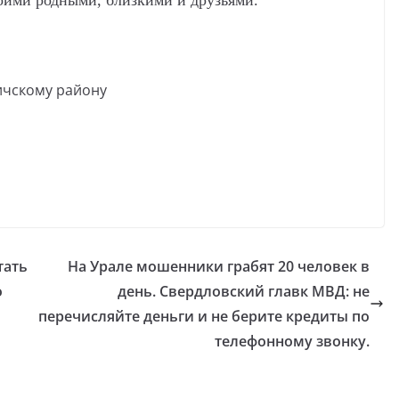
оими родными, близкими и друзьями.
ичскому району
тать
На Урале мошенники грабят 20 человек в
о
день. Свердловский главк МВД: не
перечисляйте деньги и не берите кредиты по
телефонному звонку.