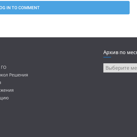
Архив по мес
Архив
 ГО
по
токол Решения
месяцам
я
ижения
ацию