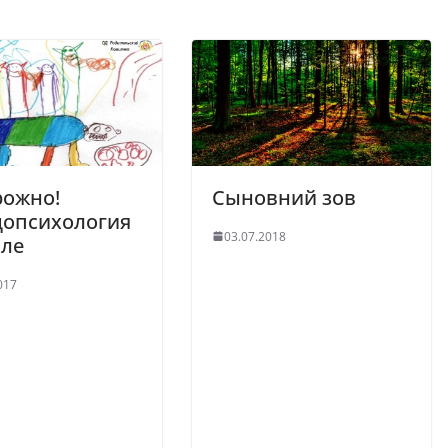
рожно!
Сыновний зов
допсихология
03.07.2018
оле
017