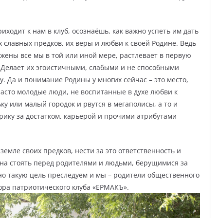
иходит к нам в клуб, осознаёшь, как важно успеть им дать
славных предков, их веры и любви к своей Родине. Ведь
жены все мы в той или иной мере, растлевает в первую
 Делает их эгоистичными, слабыми и не способными
у. Да и понимание Родины у многих сейчас – это место,
 Часто молодые люди, не воспитанные в духе любви к
ку или малый городок и рвутся в мегаполисы, а то и
ику за достатком, карьерой и прочими атрибутами
земле своих предков, нести за это ответственность и
жна стоять перед родителями и людьми, берущимися за
о такую цель преследуем и мы – родители общественного
ора патриотического клуба «ЕРМАКЪ».