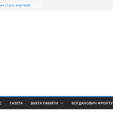
 не стать жертвой
в
теллы посвящённой
 СВО в Богдановиче
щина освобождения
освобождения
Я
порыв. Доброволец»
С
ГАЗЕТА
ВАХТА ПАМЯТИ
БОГДАНОВИЧ ФРОНТУ