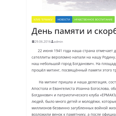
КЛУБ "ЕРМАКЪ"
НОВОСТИ
НРАВСТВЕННОЕ ВОСПИТАНИЕ
День памяти и скор
29.06.2016
admin
22 июня 1941 года наша страна отмечает д
сателлиты вероломно напали на нашу Родину.
наш небольшой город Богданович. На площад
прошёл митинг, посвящённый памяти этого т
На митинг пришла и наша делегация, со
Апостола и Евангелиста Иоанна Богослова, о
Богданович и патриотического клуба «ЕРМАКЪ
людей, было много детей и молодёжи, которые
миллионов безвинно загубленных войной жиз
возложили венок к памятнику, а после офици