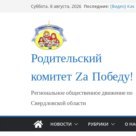
Перейти
Последние:
[Видео] Как
Суббота, 8 августа, 2026
к
мошеннико
Открытие С
содержимому
участникам
ФОТО Годов
Мариуполя
Годовщина 
МАРИУПОЛ
Родительский
«Душевный 
комитет Zа Победу!
Региональное общественное движение по
Свердловской области
НОВОСТИ
РУБРИКИ
О НА