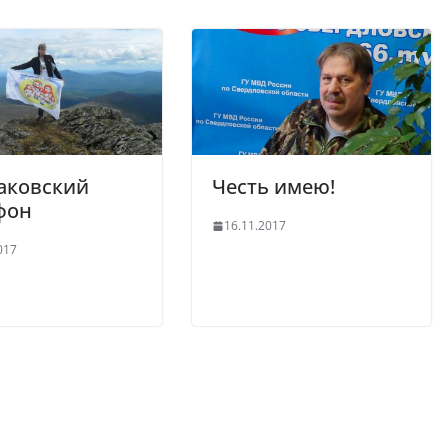
аковский
Честь имею!
фон
16.11.2017
017