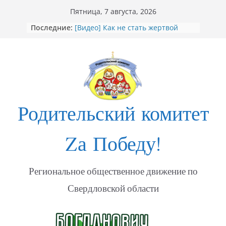
Перейти
Пятница, 7 августа, 2026
к
Последние:
[Видео] Как не стать жертвой
содержимому
мошенников
Открытие Стеллы посвящённой
участникам СВО в Богдановиче
ФОТО Годовщина освобождения
Мариуполя
Годовщина освобождения
МАРИУПОЛЯ
Родительский комитет
«Душевный порыв. Доброволец»
Zа Победу!
Региональное общественное движение по
Свердловской области