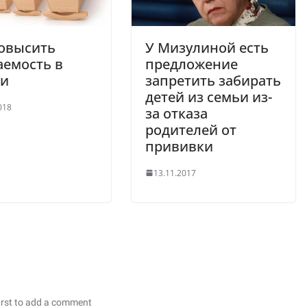
повысить
У Мизулиной есть
аемость в
предложение
ии
запретить забирать
детей из семьи из-
018
за отказа
родителей от
прививки
13.11.2017