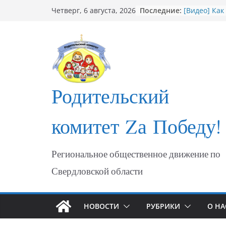
Перейти
Последние:
[Видео] Как
Четверг, 6 августа, 2026
к
мошеннико
Открытие С
содержимому
участникам
ФОТО Годов
Мариуполя
Годовщина 
МАРИУПОЛ
Родительский
«Душевный 
комитет Zа Победу!
Региональное общественное движение по
Свердловской области
НОВОСТИ
РУБРИКИ
О НА