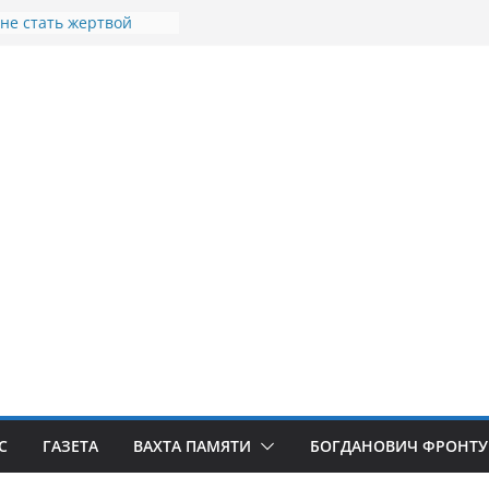
 не стать жертвой
в
теллы посвящённой
 СВО в Богдановиче
щина освобождения
освобождения
Я
порыв. Доброволец»
С
ГАЗЕТА
ВАХТА ПАМЯТИ
БОГДАНОВИЧ ФРОНТУ