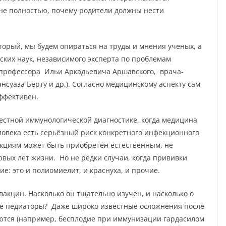
я не полностью, почему родители должны нести
торый, мы будем опираться на труды и мнения ученых, а
ских наук, независимого эксперта по проблемам
профессора Ильи Аркадьевича Аршавского,
врача-
нсуаза Берту и др.)
. Согласно медицинскому аспекту сам
ффективен.
вестной иммунологической диагностике, когда медицина
еловека есть серьёзный риск конкретного инфекционного
екциям может быть приобретён естественным, не
рвых лет жизни.
Но не редки случаи, когда прививки
: это и полиомиелит, и краснуха, и прочие.
вакцин. Насколько он тщательно изучен, и насколько о
е педиаторы?
Даже широко известные осложнения после
ются (например, бесплодие при иммунизации гардасилом