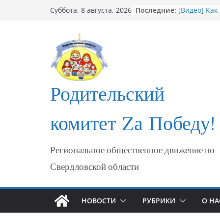
Перейти
Последние:
[Видео] Как
Суббота, 8 августа, 2026
к
мошеннико
Открытие С
содержимому
участникам
ФОТО Годов
Мариуполя
Годовщина 
МАРИУПОЛ
Родительский
«Душевный 
комитет Zа Победу!
Региональное общественное движение по
Свердловской области
НОВОСТИ
РУБРИКИ
О НА