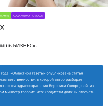
ИТАНИЕ
СОЦИАЛЬНАЯ ПОМОЩЬ
х
 лишь
БИЗНЕС
»
.
 года
«Областной газеты» опубликована статья
зответственность», в которой автор разбирает
истерства здравоохранения Вероники Скворцовой
из
ом министр говорит, что: «родители должны отвечать