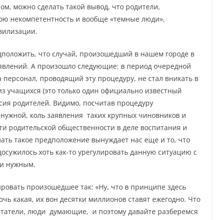
м, можно сделать такой вывод, что родители,
ою некомпетентность и вообще «темные люди»,
вилизации.
положить, что случай, произошедший в нашем городе в
аявлений. А произошло следующие: в период очередной
 персонал, проводящий эту процедуру, не стал вникать в
из учащихся (это только один официально известный
асия родителей. Видимо, посчитав процедуру
нужной, коль заявления
таких крупных чиновников и
ти родительской общественности в деле воспитания и
лать такое предположение вынуждает нас еще и то, что
досужилось хоть как-то урегулировать данную ситуацию с
ли нужным.
овать произошедшее так: «Ну, что в принципе здесь
очь какая, их вон десятки миллионов ставят ежегодно. Что
татели, люди
думающие,
и поэтому давайте разберемся