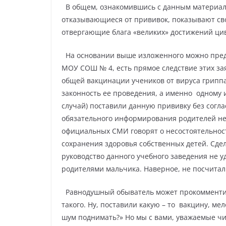
В общем, ознакомившись с данным материало
отказывающиеся от прививок, показывают св
отвергающие блага «великих» достижений ци
На основании выше изложенного можно пред
МОУ СОШ № 4, есть прямое следствие этих з
общей вакцинации учеников от вируса гриппа
законность ее проведения, а именно
одному 
случай) поставили данную прививку без согл
обязательного информирования родителей не
официальных СМИ говорят о несостоятельнос
сохранения здоровья собственных детей. Сде
руководство данного учебного заведения не у
родителями мальчика. Наверное, не посчита
Равнодушный обыватель может прокомментир
такого. Ну, поставили какую – то
вакцину, мел
шум поднимать?» Но мы с вами, уважаемые чи