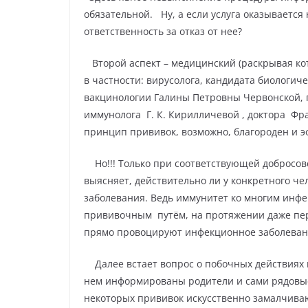
обязательной.
Ну, а если услуга оказываетс
ответственность за отказ от нее?
Второй аспект – медицинский (раскрывая ко
в частности:
вирусолога, кандидата биологиче
вакцинологии Галины Петровны Червонской, 
иммунолога
Г. К. Кирилличевой
,
доктора
Фра
принцип прививок, возможно, благороден и э
Но!!! Только при соответствующей добросо
выясняет, действительно ли у конкретного ч
заболевания. Ведь иммунитет ко многим инф
прививочным
путём, на протяжении даже пе
прямо провоцируют инфекционное заболевание
Далее встает вопрос о побочных действиях 
нем информированы родители и сами рядовы
некоторых прививок искусственно замалчива