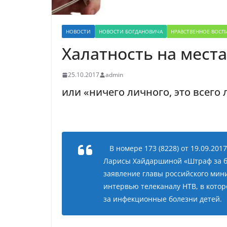
НОВОСТИ
НОВОСТИ БОГДАНОВИЧА
НРАВСТВЕННОЕ ВОСП
Халатность на места
25.10.2017
admin
или «ничего личного, это всего
В номере 173 (8228) от 19.09.2017
Ларисы Хайдаршиной «Штраф за бе
заявление главы российского мин
интервью телеканалу НТВ, в котор
за инфекционные болезни детей.