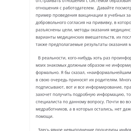
отстраивать отношения с системой образован
отношения с работодателем.
Давайте посмотр
пример проведения вакцинации в учебных зав
добровольного согласия на прививку, в котор
разъяснены цели, методы оказания медицинс
варианты медицинских вмешательств, их после
также предполагаемые результаты оказания 
В реальности, кого-нибудь хоть раз проинфо
моих знакомых должным образом не информи
формально. Я бы сказал, «наиформальнейшим»
в свою очередь приносят их родителям. Мно
подписывают, вот и все информирование, прав
захочет получить подробную информацию, то
специалиста по данному вопросу. Почти во в
медработников, а в которых остались, нет д
помощи.
Здесь явное невыполнение процедуры инфор