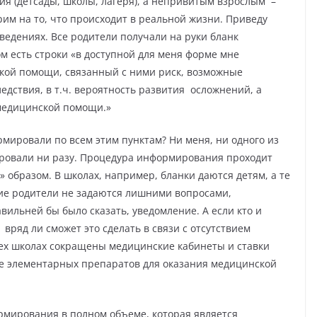
ия (детсады, школы, лагеря), а непривитым взрослым
–
им на то, что происходит в реальной жизни. Приведу
едениях. Все родители получали на руки бланк
ом есть строки «в доступной для меня форме мне
кой помощи, связанный с ними риск, возможные
дствия, в т.ч. вероятность развития
осложнений, а
медицинской помощи.»
рмировали по всем этим пунктам? Ни меня, ни одного из
ровали ни разу. Процедура информирования проходит
 образом. В школах, например, бланки даются детям, а те
гие родители не задаются лишними вопросами,
ильней бы было сказать, уведомление. А если кто и
вряд ли сможет это сделать в связи с отсутствием
сех школах сокращены медицинские кабинеты и ставки
аже элементарных препаратов для оказания медицинской
мирования в полном объеме, которая является