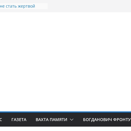
 не стать жертвой
в
теллы посвящённой
 СВО в Богдановиче
щина освобождения
освобождения
Я
порыв. Доброволец»
С
ГАЗЕТА
ВАХТА ПАМЯТИ
БОГДАНОВИЧ ФРОНТУ